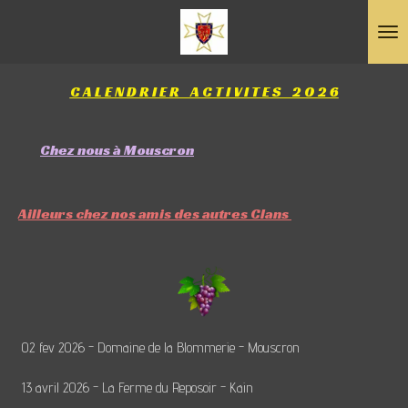
Passer
au
contenu
C A L E N D R I E R A C T I V I T E S 2 0 2 6
principal
Chez
nous à
Mouscron
Ailleurs chez nos amis des autres Clans
02 fev 2026 - Domaine de la Blommerie - Mouscron
13 avril 2026 - La Ferme du Reposoir - Kain