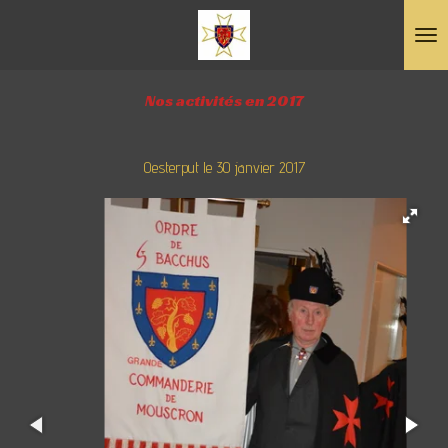
Passer
au
contenu
Nos activités en 2017
principal
Oesterput le 30 janvier 2017