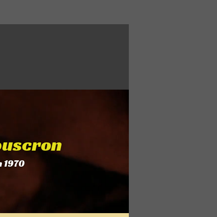
ouscron
n 1970