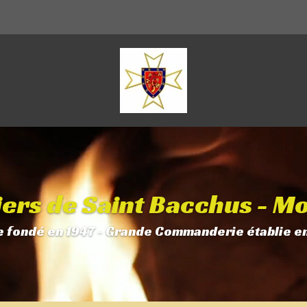
iers de Saint Bacchus - M
 fondé en 1947 - Grande Commanderie établie e